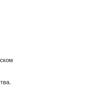
еском
тва.