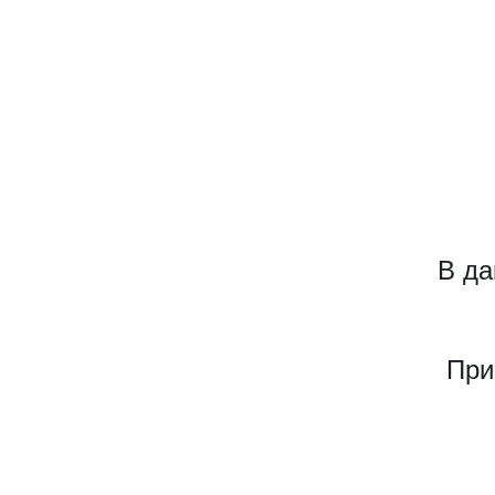
В да
При