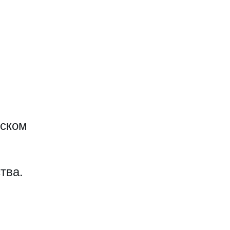
еском
тва.