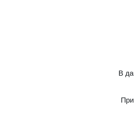
В да
При