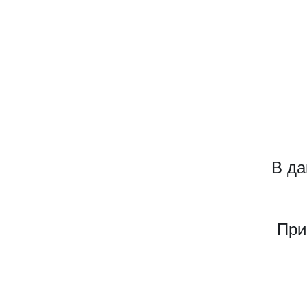
В да
При