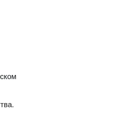
еском
тва.