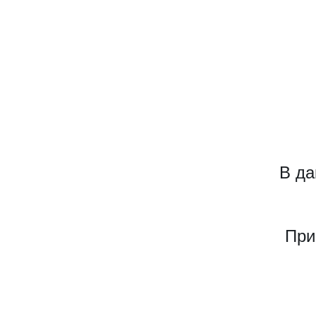
В да
При