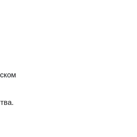
еском
тва.