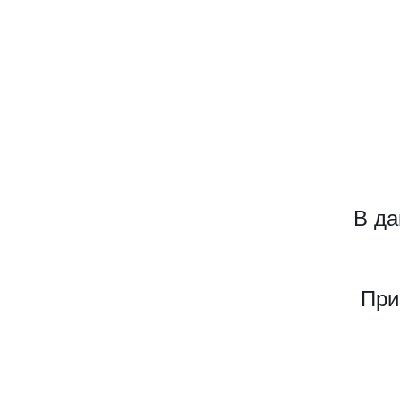
В да
При