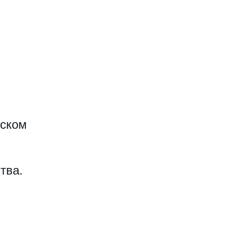
еском
тва.