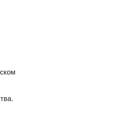
еском
тва.