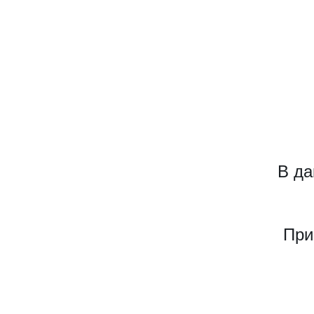
В да
При