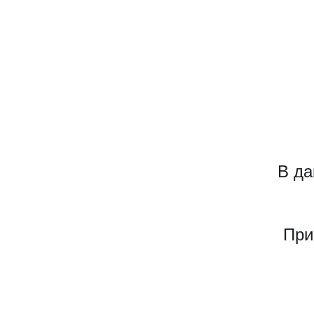
В да
При