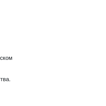
еском
тва.