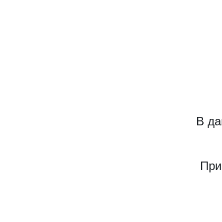
В да
При