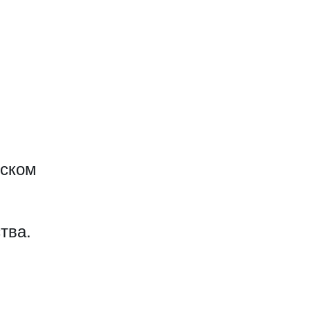
еском
тва.