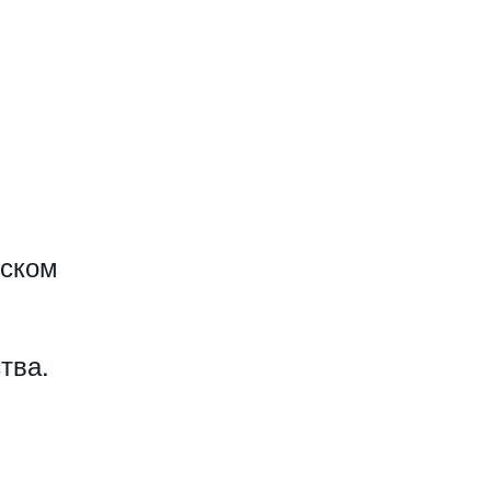
еском
тва.