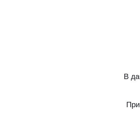
В да
При