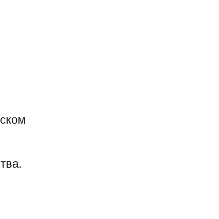
еском
тва.