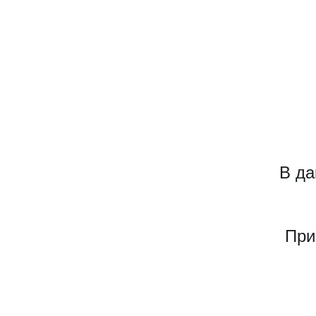
В да
При