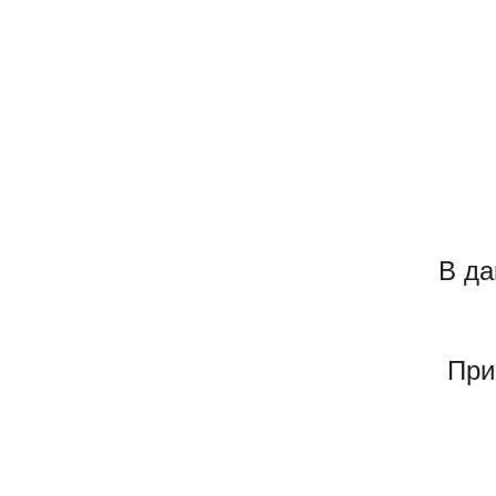
В да
При