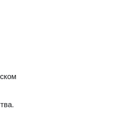
еском
тва.