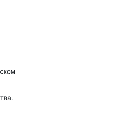
еском
тва.