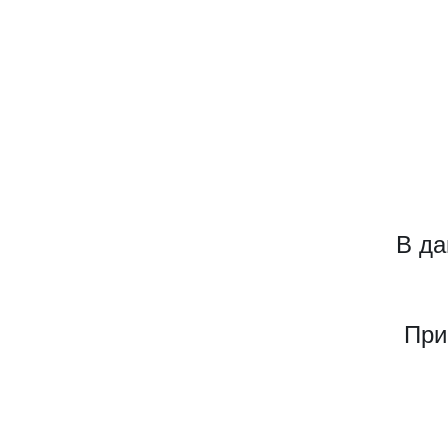
В да
При