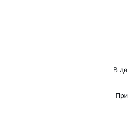
В да
При