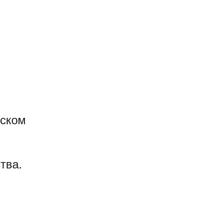
еском
тва.