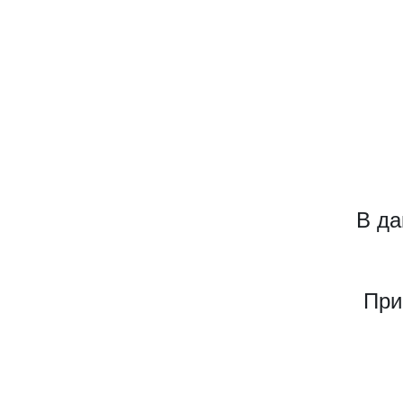
В да
При