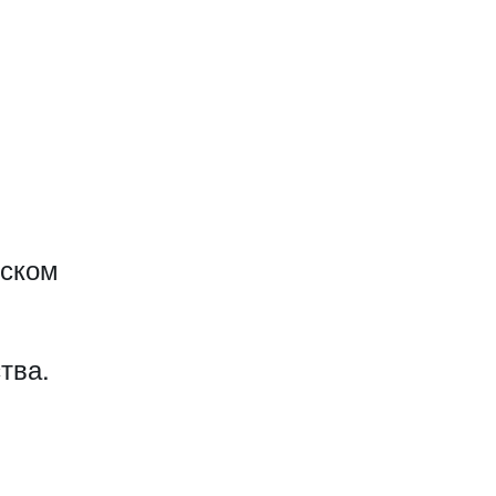
еском
тва.