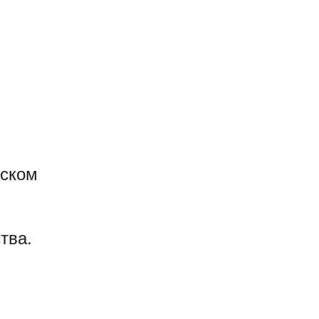
еском
тва.