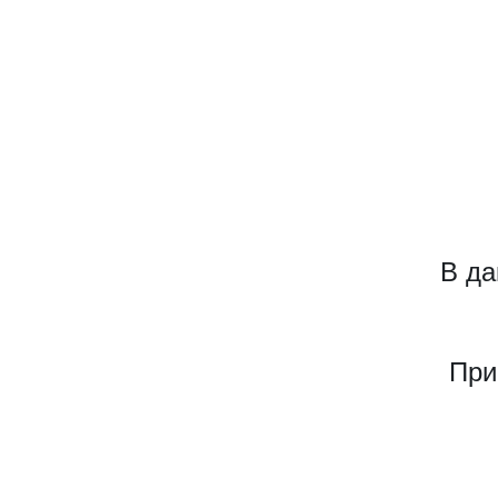
В да
При