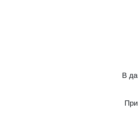
В да
При