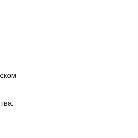
еском
тва.