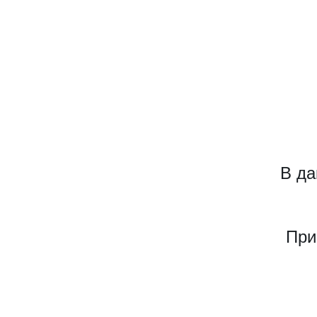
В да
При