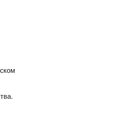
еском
тва.