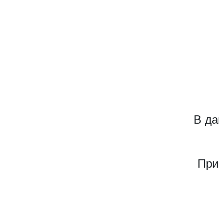
В да
При