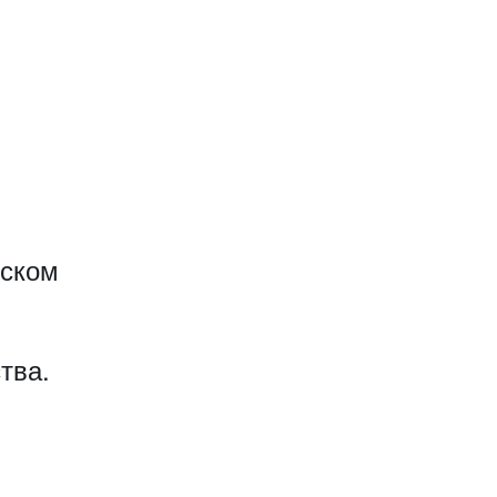
еском
тва.