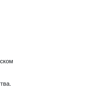
еском
тва.