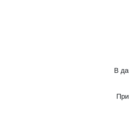
В да
При