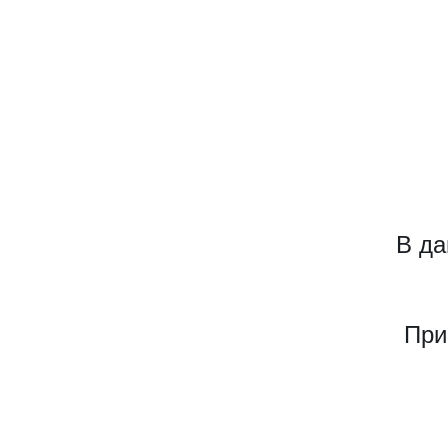
В да
При