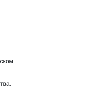
еском
тва.